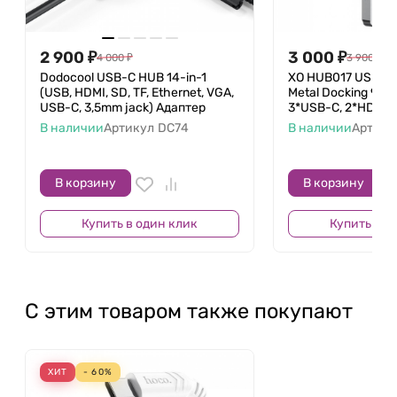
2 900
₽
3 000
₽
4 000
₽
3 900
₽
Dodocool USB-C HUB 14-in-1
XO HUB017 USB-C 
(USB, HDMI, SD, TF, Ethernet, VGA,
Metal Docking 9-in
USB-C, 3,5mm jack) Адаптер
3*USB-C, 2*HDMI,
В наличии
Артикул
DC74
В наличии
Артику
В корзину
В корзину
Купить в один клик
Купить в о
С этим товаром также покупают
ХИТ
- 60%