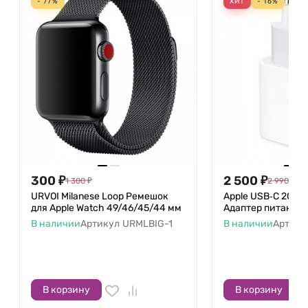
- 77%
ХИТ
- 16%
300
₽
2 500
₽
1 300
₽
2 990
₽
URVOI Milanese Loop Ремешок
Apple USB‑C 20 Вт
для Apple Watch 49/46/45/44 мм
Адаптер питания
В наличии
Артикул
URMLBIG-1
В наличии
Артику
В корзину
В корзину