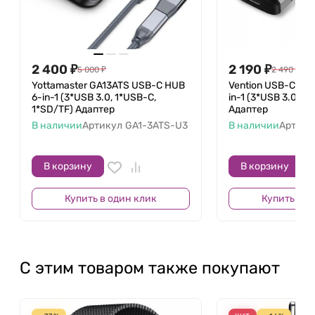
Совместимость: смартфоны с поддержкой
беспроводной зарядки, Apple Watch (Series 1-
5), AirPods и их аналоги
2 400
₽
2 190
₽
5 000
₽
2 490
₽
Yottamaster GA13ATS USB-C HUB
Vention USB-C Dock
6-in-1 (3*USB 3.0, 1*USB-C,
in-1 (3*USB 3.0, HD
1*SD/TF) Адаптер
Адаптер
В наличии
Артикул
GA1-3ATS-U3
В наличии
Артику
В корзину
В корзину
Купить в один клик
Купить в о
С этим товаром также покупают