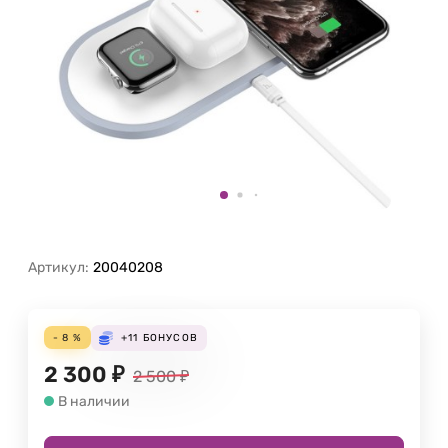
Артикул:
20040208
- 8 %
+11
БОНУСОВ
2 300
₽
2 500
₽
В наличии