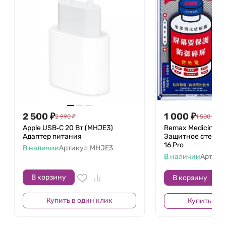
2 500
₽
1 000
₽
2 990
₽
1 500
₽
Apple USB‑C 20 Вт (MHJE3)
Remax Medicine Gla
Адаптер питания
Защитное стекло д
16 Pro
В наличии
Артикул
MHJE3
В наличии
Артику
В корзину
В корзину
Купить в один клик
Купить в о