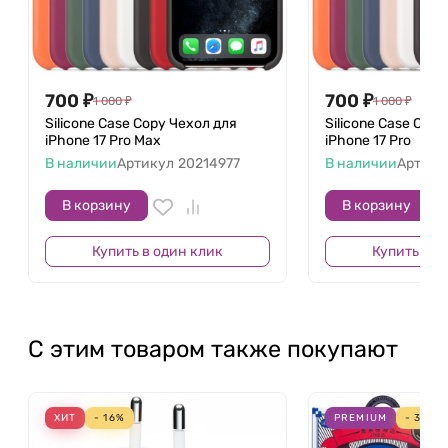
700
₽
700
₽
1 000
₽
1 000
₽
Silicone Case Copy Чехол для
Silicone Case Cop
iPhone 17 Pro Max
iPhone 17 Pro
В наличии
Артикул
20214977
В наличии
Артику
В корзину
В корзину
Купить в один клик
Купить в о
С этим товаром также покупают
ХИТ
- 16%
PREMIUM
- 33%