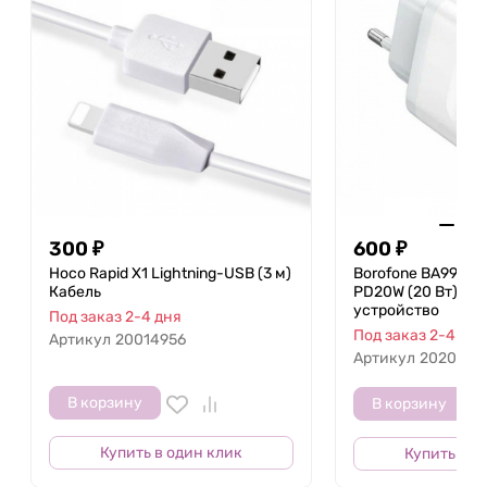
300
₽
600
₽
Hoco Rapid X1 Lightning-USB (3 м)
Borofone BA99A Bre
Кабель
PD20W (20 Вт) Се
устройство
Под заказ 2-4 дня
Под заказ 2-4 дня
Артикул
20014956
Артикул
2020301
В корзину
В корзину
Купить в один клик
Купить в о