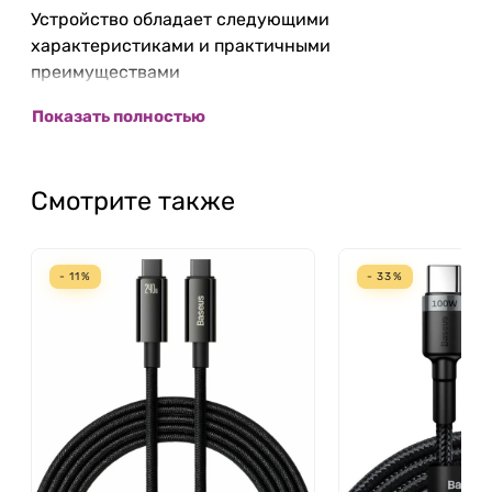
Устройство обладает следующими
характеристиками и практичными
преимуществами
Длина: 3м.
Показать полностью
Круглый силиконовый кабель, гибкий,
огнестойкий, прочный, пропускная
способность 3 А, максимальная мощность 20
Смотрите также
Ватт. Сердечник: 148 пятижильных медных
проводов. Вес 75 г.
- 11%
- 33%