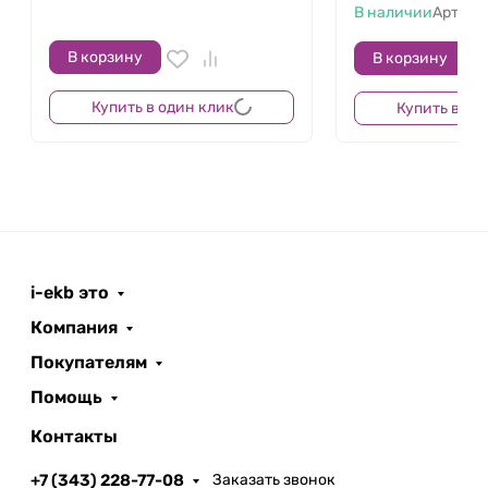
В наличии
Артику
В корзину
В корзину
Купить в один клик
Купить в од
i-ekb это
Компания
Покупателям
Помощь
Контакты
+7 (343) 228-77-08
Заказать звонок