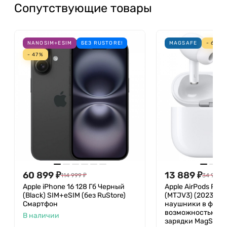
Сопутствующие товары
NANOSIM+ESIM
БЕЗ RUSTORE!
MAGSAFE
- 60%
- 47%
60 899
₽
13 889
₽
114 999
₽
34 990
₽
Apple iPhone 16 128 Гб Черный
Apple AirPods Pro
(Black) SIM+eSIM (без RuStore)
(MTJV3) (2023) Б
Смартфон
наушники в футля
возможностью бе
В наличии
зарядки MagSafe 