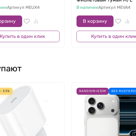
чии
Артикул
MEUX4
В наличии
Артикул
MEVA4
орзину
В корзину
Купить в один клик
Купить в один кли
упают
- 33%
NANOSIM+ESIM
БЕЗ RUSTORE