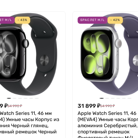
ЕТ M/L
- 43%
БРАСЛЕТ M/L
- 42%
99
₽
31 899
₽
54 990
₽
54 990
₽
Watch Series 11, 46 мм
Apple Watch Series 11, 46
4) Умные часы Корпус из
(MEVA4) Умные часы Кор
ния Черный глянец,
алюминия Серебристый,
ивный ремешок Черный
спортивный ремешок
Фиолетовый туман M/L