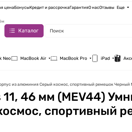
я цена
Бонусы
Кредит и рассрочка
Гарантия
О нас
Отзывы
Еще
ём
Каталог
k Neo
MacBook Air
MacBook Pro
iPad
Акс
ы Корпус из алюминия Серый космос, спортивный ремешок Черный 
s 11, 46 мм (MEV44) Ум
космос, спортивный р