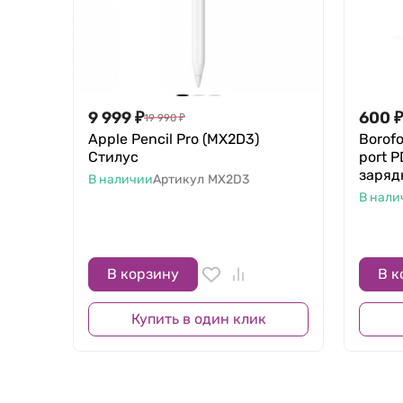
9 999
₽
600
₽
19 990
₽
Apple Pencil Pro (MX2D3)
Borofo
Стилус
port P
заряд
В наличии
Артикул
MX2D3
В нали
В корзину
В к
Купить в один клик