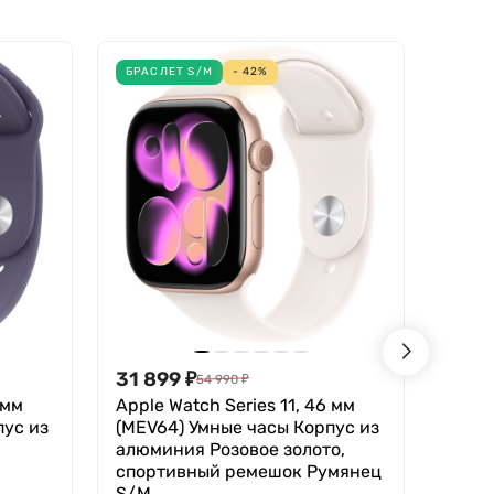
БРАСЛЕТ S/M
- 42%
БРАС
31 899
₽
30 8
54 990
₽
 мм
Apple Watch Series 11, 46 мм
Apple
пус из
(MEV64) Умные часы Корпус из
(MEU
алюминия Розовое золото,
алюм
спортивный ремешок Румянец
спор
S/M
Фиол