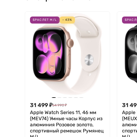
БРАСЛЕТ M/L
- 43%
БРАСЛ
31 499
₽
31 4
54 990
₽
Apple Watch Series 11, 46 мм
Apple 
(MEV74) Умные часы Корпус из
(MEUX
алюминия Розовое золото,
алюми
спортивный ремешок Румянец
спорт
M/L
M/L