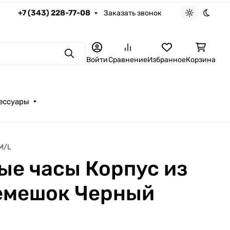
+7 (343) 228-77-08
Заказать звонок
Светлая те
Темна
Поиск
Войти
Сравнение
Избранное
Корзина
ессуары
M/L
ные часы Корпус из
емешок Черный