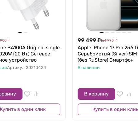
99 499
₽
900
₽
164 990
₽
ne BA100A Original single
Apple iPhone 17 Pro 256 Г
D20W (20 Вт) Сетевое
Серебристый (Silver) SI
ное устройство
(без RuStore) Смартфон
чии
Артикул
20210424
В наличии
орзину
В корзину
Купить в один клик
Купить в один кли