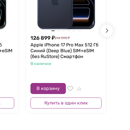
126 899
₽
28 8
214 990
₽
б
Apple iPhone 17 Pro Max 512 Гб
Apple
M+eSIM
Синий (Deep Blue) SIM+eSIM
(MEQ
(без RuStore) Смартфон
алюм
спор
В наличии
S/M
В нал
В корзину
В 
к
Купить в один клик