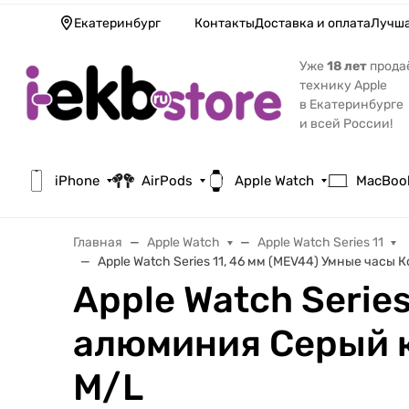
Екатеринбург
Контакты
Доставка и оплата
Лучша
Уже
18 лет
прода
технику Apple
в Екатеринбурге
и всей России!
iPhone
AirPods
Apple Watch
MacBoo
Главная
Apple Watch
Apple Watch Series 11
Apple Watch Series 11, 46 мм (MEV44) Умные час
Apple Watch Serie
алюминия Серый 
M/L