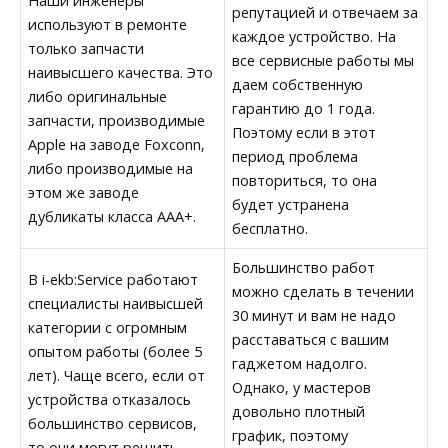
Наши инженеры
репутацией и отвечаем за
используют в ремонте
каждое устройство. На
только запчасти
все сервисные работы мы
наивысшего качества. Это
даем собственную
либо оригинальные
гарантию до 1 года.
запчасти, производимые
Поэтому если в этот
Apple на заводе Foxconn,
период проблема
либо производимые на
повториться, то она
этом же заводе
будет устранена
дубликаты класса AAA+.
бесплатно.
Большинство работ
В i-ekb:Service работают
можно сделать в течении
специалисты наивысшей
30 минут и вам не надо
категории с огромным
расставаться с вашим
опытом работы (более 5
гаджетом надолго.
лет). Чаще всего, если от
Однако, у мастеров
устройства отказалось
довольно плотный
большинство сервисов,
график, поэтому
то они могут решить