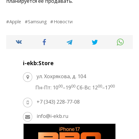
планируется ее продавать.
Apple
Samsung
Новости
i-ekb:Store
ул. Хохрякова, д. 104
00
00
00
00
Пн-Пт: 10
–19
Сб-Вс: 12
–17
+7 (343) 228-77-08
info@i-ekb.ru