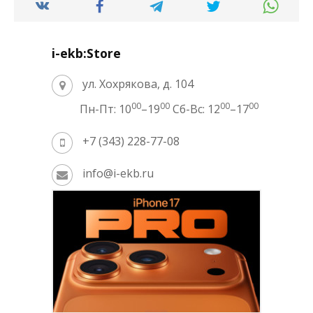
i-ekb:Store
ул. Хохрякова, д. 104
00
00
00
00
Пн-Пт: 10
–19
Сб-Вс: 12
–17
+7 (343) 228-77-08
info@i-ekb.ru