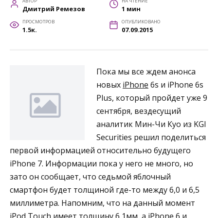
АВТОР
НА ЧТЕНИЕ
Дмитрий Ремезов
1 мин
ПРОСМОТРОВ
ОПУБЛИКОВАНО
1.5к.
07.09.2015
Пока мы все ждем анонса
новых
iPhone
6s и iPhone 6s
Plus, который пройдет уже 9
сентября, вездесущий
аналитик Мин-Чи Куо из KGI
Securities решил поделиться
первой информацией относительно будущего
iPhone 7. Информации пока у него не много, но
зато он сообщает, что седьмой яблочный
смартфон будет толщиной где-то между 6,0 и 6,5
миллиметра. Напомним, что на данный момент
iPod Touch имеет толщину 6,1мм, а iPhone 6 и