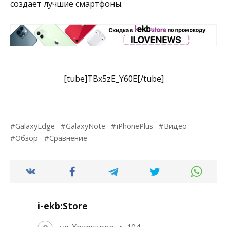
создает лучшие смартфоны.
[tube]TBx5zE_Y60E[/tube]
GalaxyEdge
GalaxyNote
iPhonePlus
Видео
Обзор
Сравнение
i-ekb:Store