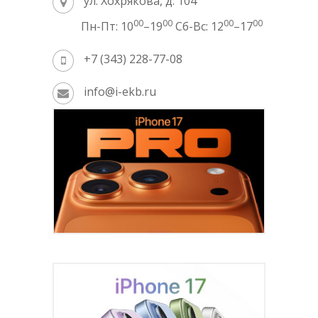
ул. Хохрякова, д. 104
00
00
00
00
Пн-Пт: 10
–19
Сб-Вс: 12
–17
+7 (343) 228-77-08
info@i-ekb.ru