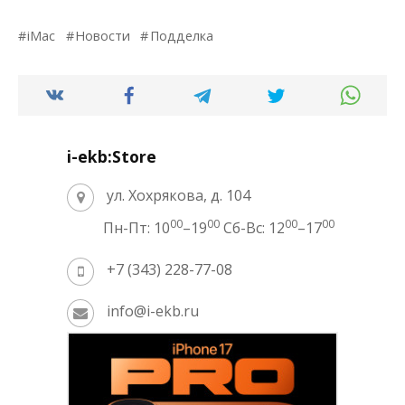
iMac
Новости
Подделка
i-ekb:Store
ул. Хохрякова, д. 104
00
00
00
00
Пн-Пт: 10
–19
Сб-Вс: 12
–17
+7 (343) 228-77-08
info@i-ekb.ru