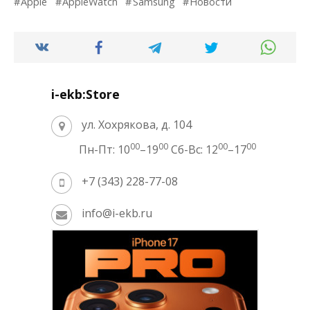
Apple
AppleWatch
Samsung
Новости
i-ekb:Store
ул. Хохрякова, д. 104
00
00
00
00
Пн-Пт: 10
–19
Сб-Вс: 12
–17
+7 (343) 228-77-08
info@i-ekb.ru