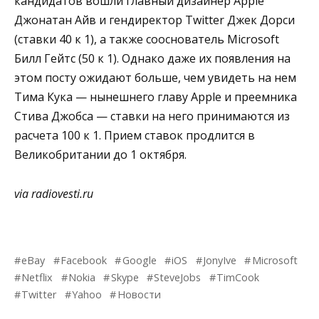
кандидатов вошли главный дизайнер Apple
Джонатан Айв и гендиректор Twitter Джек Дорси
(ставки 40 к 1), а также сооснователь Microsoft
Билл Гейтс (50 к 1). Однако даже их появления на
этом посту ожидают больше, чем увидеть на нем
Тима Кука — нынешнего главу Apple и преемника
Стива Джобса — ставки на него принимаются из
расчета 100 к 1. Прием ставок продлится в
Великобритании до 1 октября.
via radiovesti.ru
eBay
Facebook
Google
iOS
JonyIve
Microsoft
Netflix
Nokia
Skype
SteveJobs
TimCook
Twitter
Yahoo
Новости