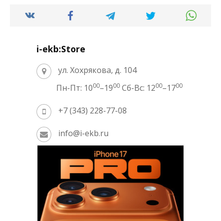
i-ekb:Store
ул. Хохрякова, д. 104
00
00
00
00
Пн-Пт: 10
–19
Сб-Вс: 12
–17
+7 (343) 228-77-08
info@i-ekb.ru