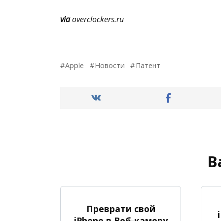
via
overclockers.ru
Apple
Новости
Патент
В
Преврати свой
iPhone в Веб-камеру