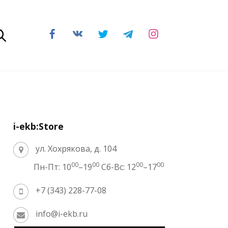
i-ekb:Store
ул. Хохрякова, д. 104
00
00
00
00
Пн-Пт: 10
–19
Сб-Вс: 12
–17
+7 (343) 228-77-08
info@i-ekb.ru