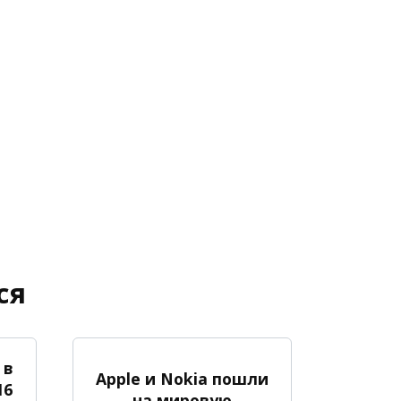
ся
 в
Apple и Nokia пошли
16
на мировую