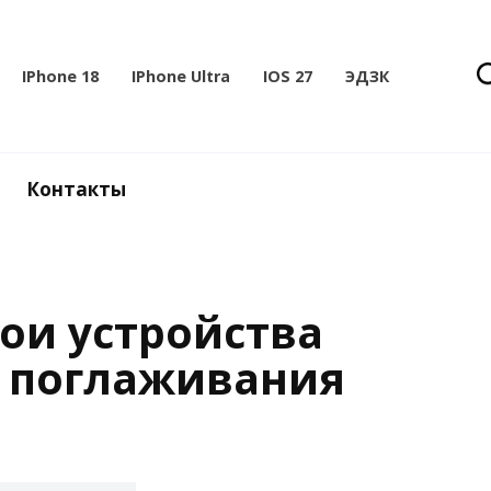
IPhone 18
IPhone Ultra
IOS 27
ЭДЗК
Контакты
вои устройства
а поглаживания