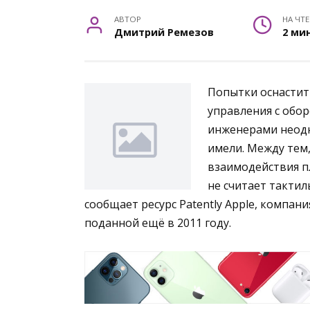
АВТОР
НА ЧТ
Дмитрий Ремезов
2 ми
Попытки оснасти
управления с обо
инженерами неодн
имели. Между тем
взаимодействия пл
не считает тактил
сообщает ресурс Patently Apple, компани
поданной ещё в 2011 году.