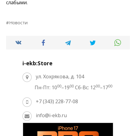
слабыми.
Новости
i-ekb:Store
ул. Хохрякова, д. 104
00
00
00
00
Пн-Пт: 10
–19
Сб-Вс: 12
–17
+7 (343) 228-77-08
info@i-ekb.ru