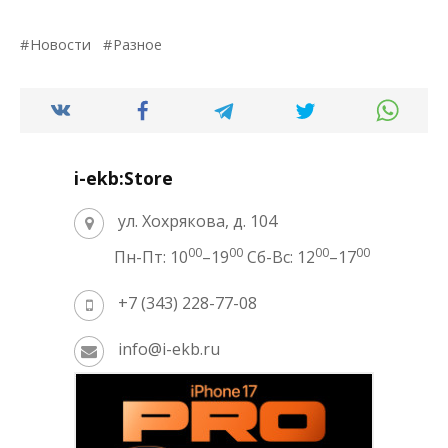
Новости
Разное
i-ekb:Store
ул. Хохрякова, д. 104
00
00
00
00
Пн-Пт: 10
–19
Сб-Вс: 12
–17
+7 (343) 228-77-08
info@i-ekb.ru