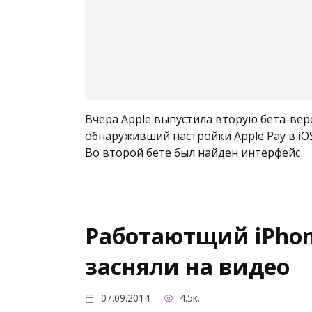
Вчера Apple выпустила вторую бета-верс
обнаруживший настройки Apple Pay в iOS
Во второй бете был найден интерфейс
Работаютщий iPhon
засняли на видео
07.09.2014
4.5к.