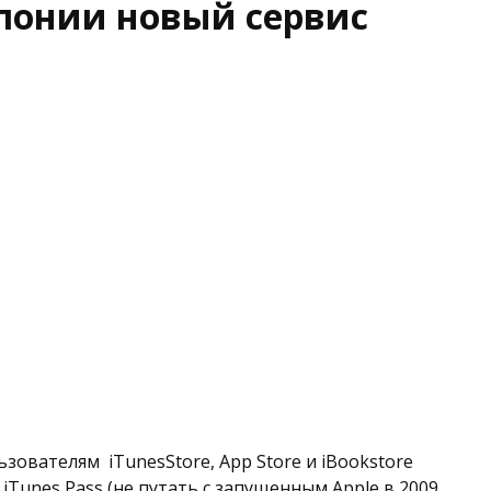
Японии новый сервис
зователям iTunesStore, App Store и iBookstore
iTunes Pass (не путать с запущенным Apple в 2009