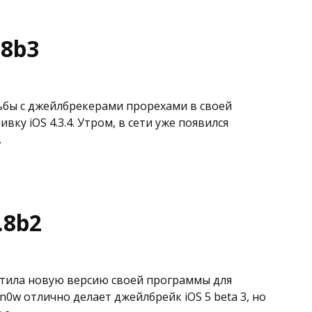
.8b3
орьбы с джейлбрекерами прорехами в своей
ку iOS 4.3.4. Утром, в сети уже появился
.
.8b2
стила новую версию своей программы для
n0w отлично делает джейлбрейк iOS 5 beta 3, но