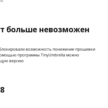
 с
ет больше невозможен
заблокировали возможность понижение прошивки
 помощью программы TinyUmbrella можно
ущую версию
.8