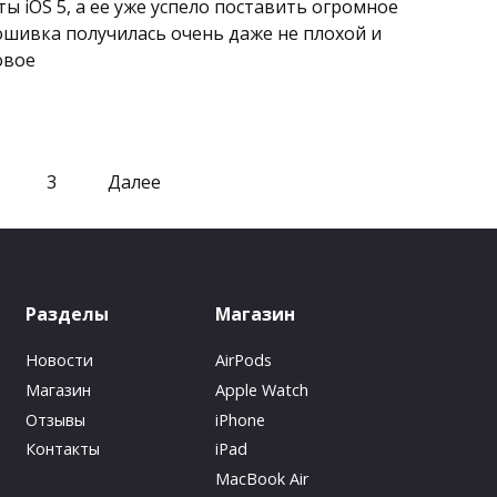
ы iOS 5, а ее уже успело поставить огромное
ошивка получилась очень даже не плохой и
овое
3
Далее
Разделы
Магазин
Новости
AirPods
Магазин
Apple Watch
Отзывы
iPhone
Контакты
iPad
MacBook Air