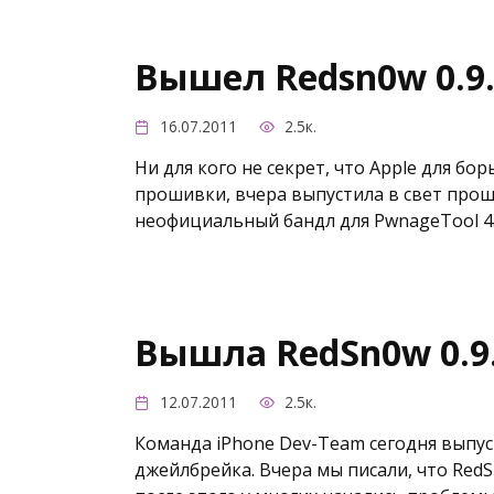
Вышел Redsn0w 0.9
16.07.2011
2.5к.
Ни для кого не секрет, что Apple для б
прошивки, вчера выпустила в свет прошив
неофициальный бандл для PwnageTool 4
Вышла RedSn0w 0.9
12.07.2011
2.5к.
Команда iPhone Dev-Team сегодня выпу
джейлбрейка. Вчера мы писали, что RedS