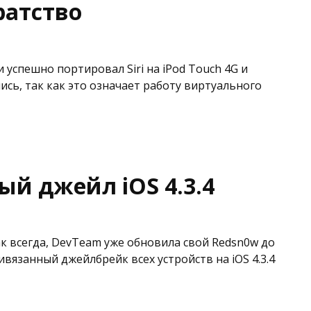
иратство
 успешно портировал Siri на iPod Touch 4G и
ись, так как это означает работу виртуального
ый джейл iOS 4.3.4
как всегда, DevTeam уже обновила свой Redsn0w до
ивязанный джейлбрейк всех устройств на iOS 4.3.4