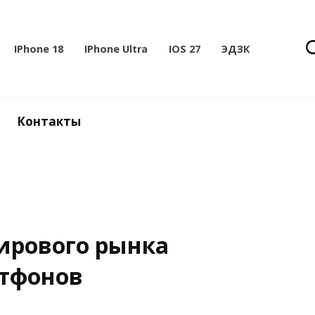
IPhone 18
IPhone Ultra
IOS 27
ЭДЗК
Контакты
мирового рынка
тфонов