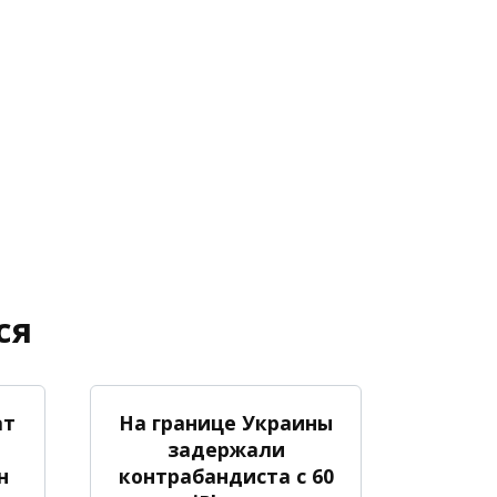
ся
ат
На границе Украины
задержали
н
контрабандиста с 60