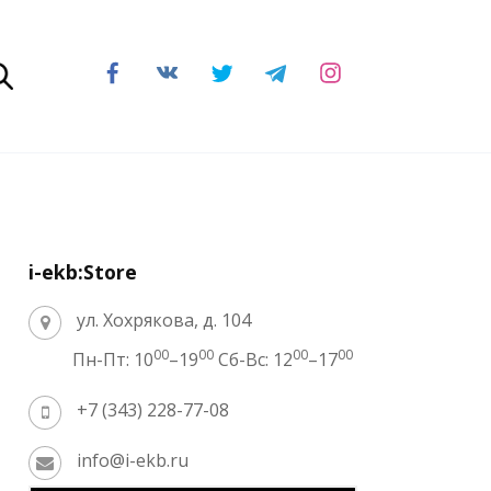
i-ekb:Store
ул. Хохрякова, д. 104
00
00
00
00
Пн-Пт: 10
–19
Сб-Вс: 12
–17
+7 (343) 228-77-08
info@i-ekb.ru