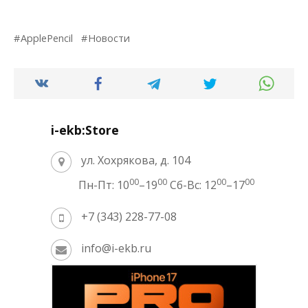
ApplePencil
Новости
i-ekb:Store
ул. Хохрякова, д. 104
00
00
00
00
Пн-Пт: 10
–19
Сб-Вс: 12
–17
+7 (343) 228-77-08
info@i-ekb.ru