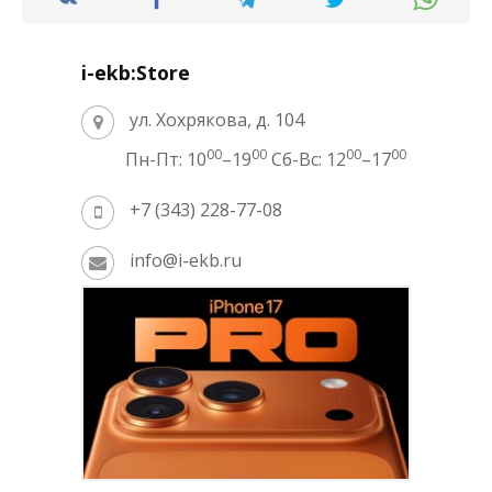
i-ekb:Store
ул. Хохрякова, д. 104
00
00
00
00
Пн-Пт: 10
–19
Сб-Вс: 12
–17
+7 (343) 228-77-08
info@i-ekb.ru