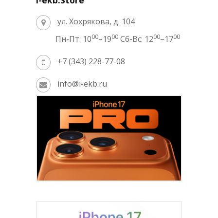
i-ekb:Store
ул. Хохрякова, д. 104
00
00
00
00
Пн-Пт: 10
–19
Сб-Вс: 12
–17
+7 (343) 228-77-08
info@i-ekb.ru