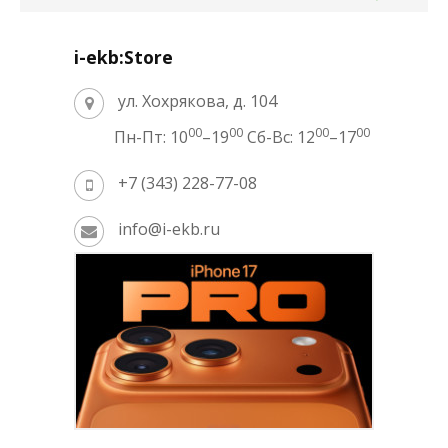
i-ekb:Store
ул. Хохрякова, д. 104
00
00
00
00
Пн-Пт: 10
–19
Сб-Вс: 12
–17
+7 (343) 228-77-08
info@i-ekb.ru