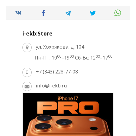
i-ekb:Store
ул. Хохрякова, д. 104
00
00
00
00
Пн-Пт: 10
–19
Сб-Вс: 12
–17
+7 (343) 228-77-08
info@i-ekb.ru