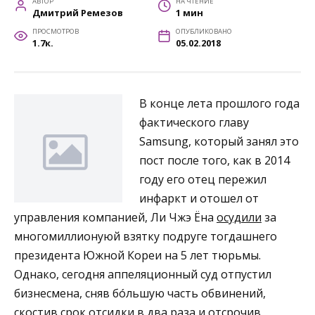
АВТОР
НА ЧТЕНИЕ
Дмитрий Ремезов
1 мин
ПРОСМОТРОВ
ОПУБЛИКОВАНО
1.7к.
05.02.2018
В конце лета прошлого года
фактического главу
Samsung, который занял это
пост после того, как в 2014
году его отец пережил
инфаркт и отошел от
управления компанией, Ли Чжэ Ёна
осудили
за
многомиллионуюй взятку подруге тогдашнего
президента Южной Кореи на 5 лет тюрьмы.
Однако, сегодня аппеляционный суд отпустил
бизнесмена, сняв бóльшую часть обвинений,
скостив срок отсидки в два раза и отсрочив