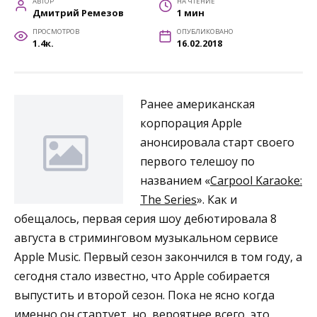
АВТОР
НА ЧТЕНИЕ
Дмитрий Ремезов
1 мин
ПРОСМОТРОВ
ОПУБЛИКОВАНО
1.4к.
16.02.2018
Ранее американская
корпорация Apple
анонсировала старт своего
первого телешоу по
названием «
Carpool Karaoke:
The Series
». Как и
обещалось, первая серия шоу дебютировала 8
августа в стриминговом музыкальном сервисе
Apple Music. Первый сезон закончился в том году, а
сегодня стало известно, что Apple собирается
выпустить и второй сезон. Пока не ясно когда
именно он стартует, но, вероятнее всего, это