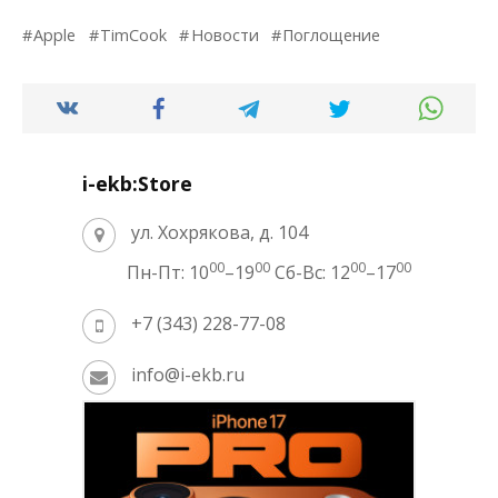
Apple
TimCook
Новости
Поглощение
i-ekb:Store
ул. Хохрякова, д. 104
00
00
00
00
Пн-Пт: 10
–19
Сб-Вс: 12
–17
+7 (343) 228-77-08
info@i-ekb.ru