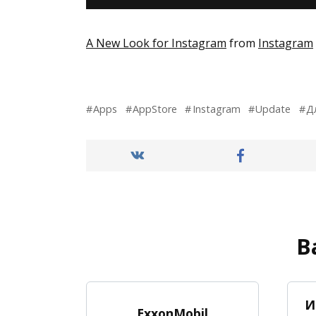
A New Look for Instagram
from
Instagram
Apps
AppStore
Instagram
Update
Д
В
И
ExxonMobil