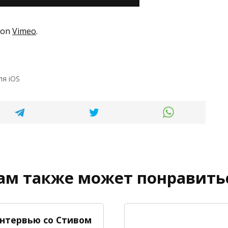
on
Vimeo
.
ля iOS
ам также может понравить
нтервью со Стивом