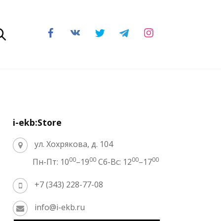
i-ekb:Store
ул. Хохрякова, д. 104
00
00
00
00
Пн-Пт: 10
–19
Сб-Вс: 12
–17
+7 (343) 228-77-08
info@i-ekb.ru