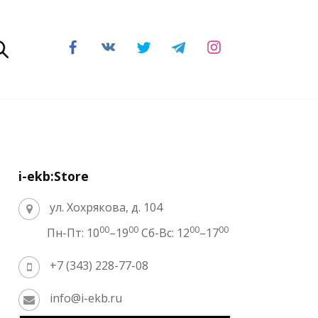
i-ekb:Store
ул. Хохрякова, д. 104
00
00
00
00
Пн-Пт: 10
–19
Сб-Вс: 12
–17
+7 (343) 228-77-08
info@i-ekb.ru