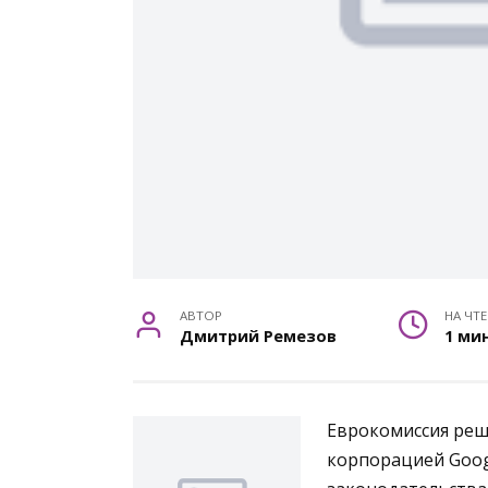
АВТОР
НА ЧТ
Дмитрий Ремезов
1 ми
Еврокомиссия реш
корпорацией Goog