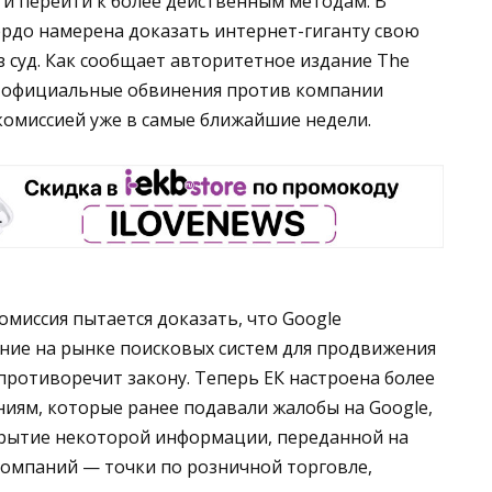
 и перейти к более действенным методам. В
ердо намерена доказать интернет-гиганту свою
з суд. Как сообщает авторитетное издание The
al, официальные обвинения против компании
омиссией уже в самые ближайшие недели.
омиссия пытается доказать, что Google
ие на рынке поисковых систем для продвижения
 противоречит закону. Теперь ЕК настроена более
иям, которые ранее подавали жалобы на Google,
крытие некоторой информации, переданной на
компаний — точки по розничной торговле,