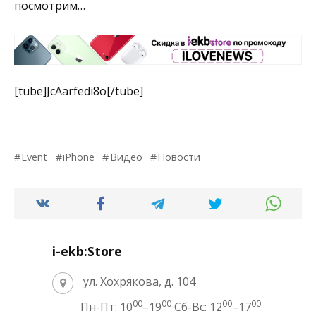
посмотрим…
[tube]JcAarfedi8o[/tube]
Event
iPhone
Видео
Новости
i-ekb:Store
ул. Хохрякова, д. 104
00
00
00
00
Пн-Пт: 10
–19
Сб-Вс: 12
–17