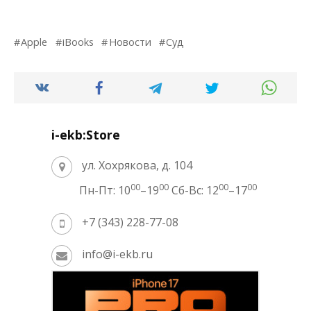
Apple
iBooks
Новости
Суд
i-ekb:Store
ул. Хохрякова, д. 104
00
00
00
00
Пн-Пт: 10
–19
Сб-Вс: 12
–17
+7 (343) 228-77-08
info@i-ekb.ru