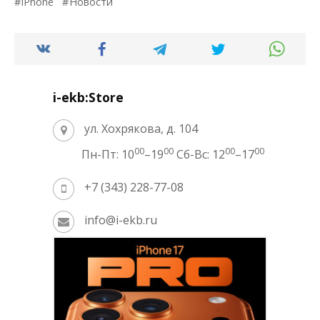
iPhone
Новости
i-ekb:Store
ул. Хохрякова, д. 104
00
00
00
00
Пн-Пт: 10
–19
Сб-Вс: 12
–17
+7 (343) 228-77-08
info@i-ekb.ru