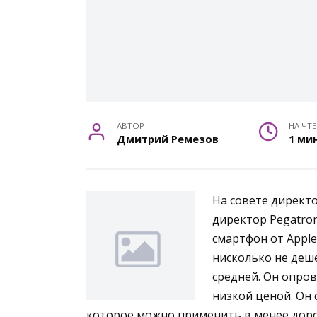
АВТОР
НА ЧТ
Дмитрий Ремезов
1 ми
На совете директ
директор Pegatro
смартфон от Apple
нисколько не деш
средней. Он опров
низкой ценой. Он 
которое можно применить в менее дор