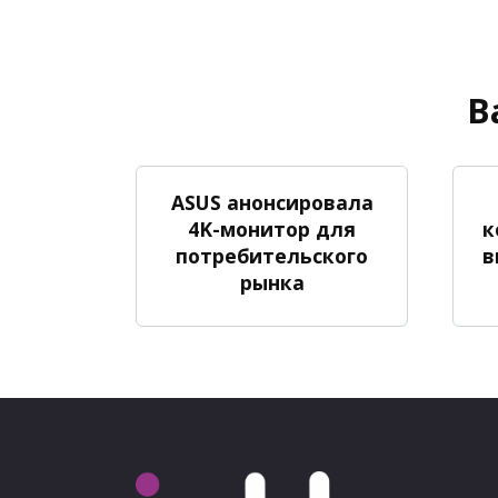
В
ASUS анонсировала
4K-монитор для
к
потребительского
в
рынка