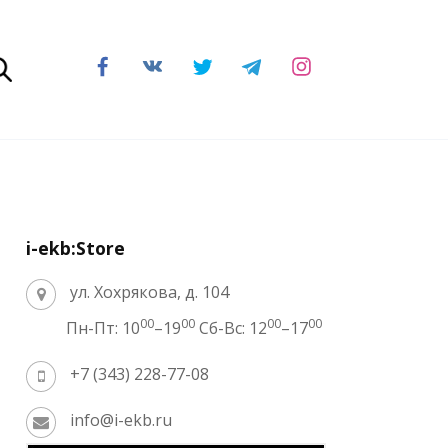
i-ekb:Store
ул. Хохрякова, д. 104
00
00
00
00
Пн-Пт: 10
–19
Сб-Вс: 12
–17
+7 (343) 228-77-08
info@i-ekb.ru