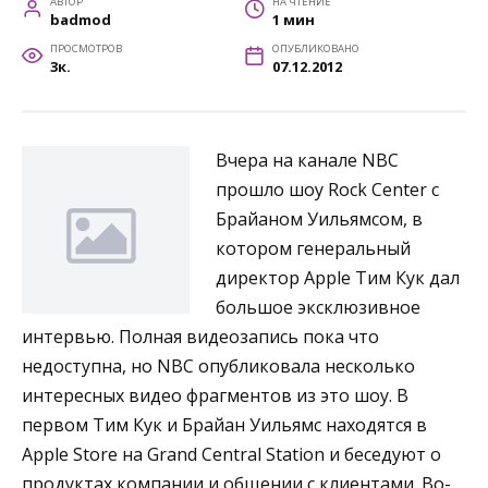
АВТОР
НА ЧТЕНИЕ
badmod
1 мин
ПРОСМОТРОВ
ОПУБЛИКОВАНО
3к.
07.12.2012
Вчера на канале NBC
прошло шоу Rock Center с
Брайаном Уильямсом, в
котором генеральный
директор Apple Тим Кук дал
большое эксклюзивное
интервью. Полная видеозапись пока что
недоступна, но NBC опубликовала несколько
интересных видео фрагментов из это шоу. В
первом Тим Кук и Брайан Уильямс находятся в
Apple Store на Grand Central Station и беседуют о
продуктах компании и общении с клиентами. Во-