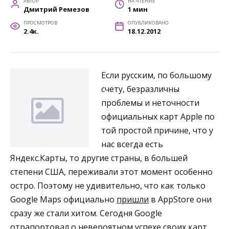
АВТОР
НА ЧТЕНИЕ
Дмитрий Ремезов
1 мин
ПРОСМОТРОВ
ОПУБЛИКОВАНО
2.4к.
18.12.2012
Если русским, по большому
счету, безразличны
проблемы и неточности
официальных карт Apple по
той простой причине, что у
нас всегда есть
Яндекс.Карты, то другие страны, в большей
степени США, переживали этот момент особенно
остро. Поэтому не удивительно, что как только
Google Maps официально
пришли
в AppStore они
сразу же стали хитом. Сегодня Google
отрапортовал о невероятном успехе своих карт,