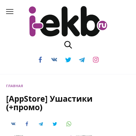
Перейти
к
содержанию
ГЛАВНАЯ
[AppStore] Ушастики
(+промо)