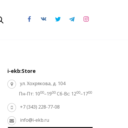
i-ekb:Store
ул. Хохрякова, д. 104
00
00
00
00
Пн-Пт: 10
–19
Сб-Вс: 12
–17
+7 (343) 228-77-08
info@i-ekb.ru