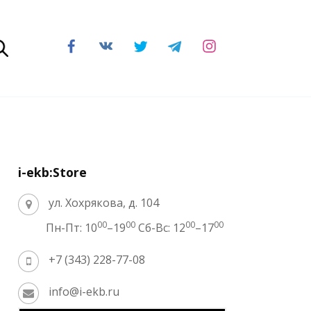
i-ekb:Store
ул. Хохрякова, д. 104
00
00
00
00
Пн-Пт: 10
–19
Сб-Вс: 12
–17
+7 (343) 228-77-08
info@i-ekb.ru