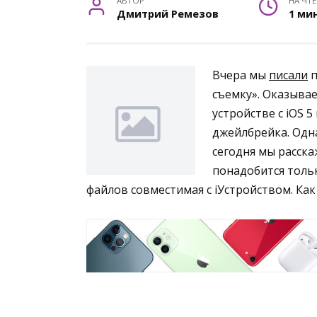
АВТОР
НА ЧТ
Дмитрий Ремезов
1 ми
Вчера мы
писали
п
съемку». Оказывае
устройстве с iOS 
джейлбрейка. Одн
сегодня мы расска
понадобится толь
файлов совместимая с iУстройством. Как