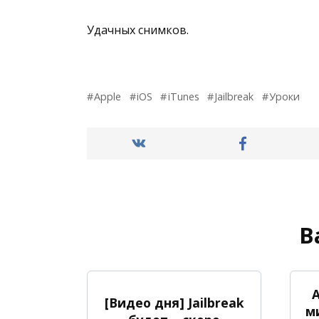
Удачных снимков.
Apple
iOS
iTunes
Jailbreak
Уроки
В
A
[Видео дня] Jailbreak
м