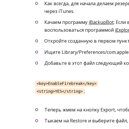
Как всегда, для начала делаем резе
через iTunes.
Качаем программу
iBackupBot
. Если
воспользоваться программой
iExplo
Откройте созданную в первом пунк
Ищите Library/Preferences/com.apple.
Добавьте в этот файл следующий ко
<key>EnableFirebreak</key>
;
<string>YES</string>
Теперь жмем на кнопку Export, чтоб
Тыкаем на Restore и выберите файл,