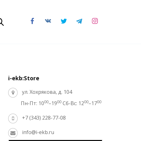
i-ekb:Store
ул. Хохрякова, д. 104
00
00
00
00
Пн-Пт: 10
–19
Сб-Вс: 12
–17
+7 (343) 228-77-08
info@i-ekb.ru