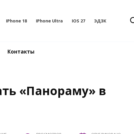
IPhone 18
IPhone Ultra
IOS 27
ЭДЗК
Контакты
ать «Панораму» в