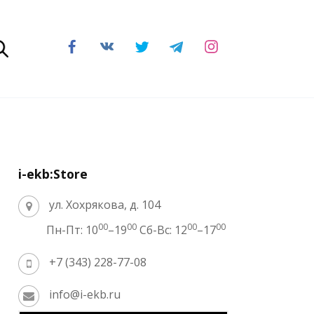
i-ekb:Store
ул. Хохрякова, д. 104
00
00
00
00
Пн-Пт: 10
–19
Сб-Вс: 12
–17
+7 (343) 228-77-08
info@i-ekb.ru