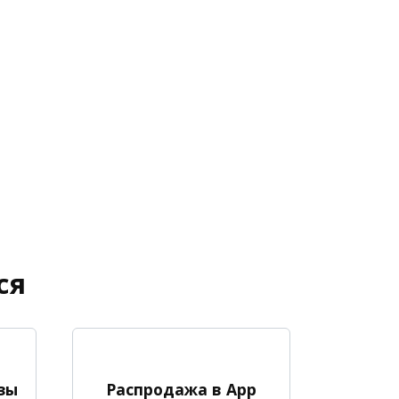
ся
зы
Распродажа в App