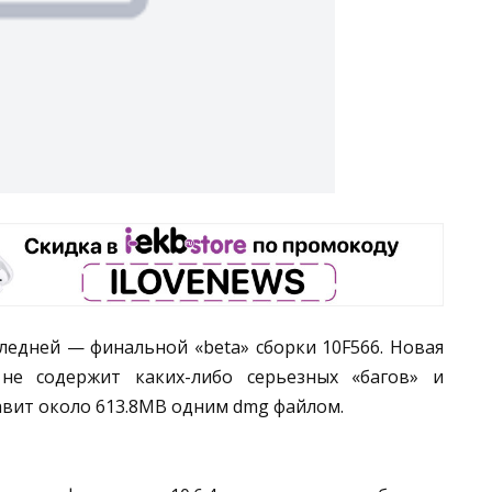
оследней — финальной «beta» сборки 10F566. Новая
 не содержит каких-либо серьезных «багов» и
авит около 613.8MB одним dmg файлом.