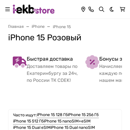
Темная 
Главная
iPhone
iPhone 15
iPhone 15 Розовый
Быстрая доставка
Бонусы за 
Доставляем товары по
Начисляем б
Екатеринбургу за 24ч,
каждую поку
по России ТК CDEK!
нашем магаз
iPhone 15 128 Гб
iPhone 15 256 Гб
Часто ищут:
iPhone 15 512 Гб
iPhone 15 nanoSIM+eSIM
iPhone 15 Dual eSIM
iPhone 15 Dual nanoSIM