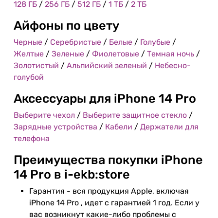
128 ГБ
/
256 ГБ
/
512 ГБ
/
1 ТБ
/
2 ТБ
Айфоны по цвету
Черные
/
Серебристые
/
Белые
/
Голубые
/
Желтые
/
Зеленые
/
Фиолетовые
/
Темная ночь
/
Золотистый
/
Альпийский зеленый
/
Небесно-
голубой
Аксессуары для iPhone 14 Pro
Выберите чехол
/
Выберите защитное стекло
/
Зарядные устройства
/
Кабели
/
Держатели для
телефона
Преимущества покупки iPhone
14 Pro в i-ekb:store
Гарантия - вся продукция Apple, включая
iPhone 14 Pro , идет с гарантией 1 год. Если у
вас возникнут какие-либо проблемы с