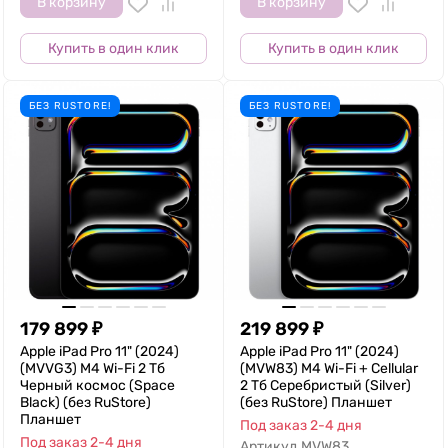
В корзину
В корзину
Купить в один клик
Купить в один клик
БЕЗ RUSTORE!
БЕЗ RUSTORE!
179 899
₽
219 899
₽
Apple iPad Pro 11" (2024)
Apple iPad Pro 11" (2024)
(MVVG3) M4 Wi-Fi 2 Тб
(MVW83) M4 Wi-Fi + Cellular
Черный космос (Space
2 Тб Серебристый (Silver)
Black) (без RuStore)
(без RuStore) Планшет
Планшет
Под заказ 2-4 дня
Под заказ 2-4 дня
Артикул
MVW83