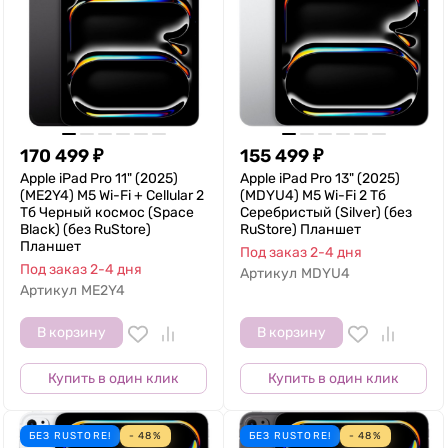
170 499
₽
155 499
₽
Apple iPad Pro 11" (2025)
Apple iPad Pro 13" (2025)
(ME2Y4) M5 Wi-Fi + Cellular 2
(MDYU4) M5 Wi-Fi 2 Тб
Тб Черный космос (Space
Серебристый (Silver) (без
Black) (без RuStore)
RuStore) Планшет
Планшет
Под заказ 2-4 дня
Под заказ 2-4 дня
Артикул
MDYU4
Артикул
ME2Y4
В корзину
В корзину
Купить в один клик
Купить в один клик
БЕЗ RUSTORE!
- 48%
БЕЗ RUSTORE!
- 48%