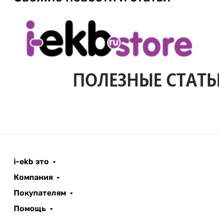
i-ekb это
Компания
Покупателям
Помощь