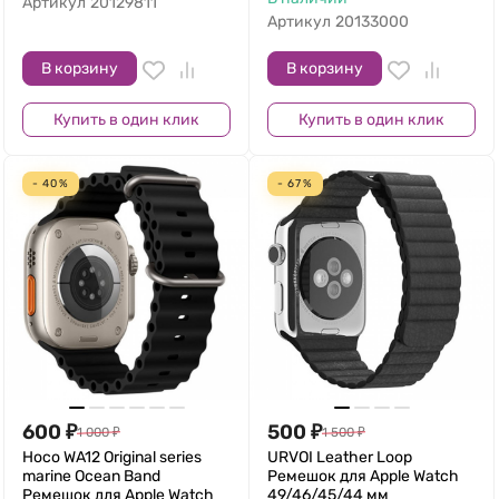
Артикул
20129811
Артикул
20133000
В корзину
В корзину
Купить в один клик
Купить в один клик
- 40%
- 67%
600
₽
500
₽
1 000
₽
1 500
₽
Hoco WA12 Original series
URVOI Leather Loop
marine Ocean Band
Ремешок для Apple Watch
Ремешок для Apple Watch
49/46/45/44 мм