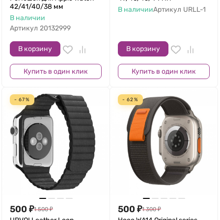
42/41/40/38 мм
В наличии
Артикул
URLL-1
В наличии
Артикул
20132999
В корзину
В корзину
Купить в один клик
Купить в один клик
- 67%
- 62%
500
₽
500
₽
1 500
₽
1 300
₽