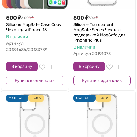
500
₽
500
₽
2 000
₽
800
₽
Silicone MagSafe Case Copy
Silicone Transparent
Чехол для iPhone 13
MagSafe Series Чехол с
поддержкой MagSafe для
В наличии
iPhone 16 Plus
Артикул
В наличии
20184636/20133789
Артикул
20191073
В корзину
В корзину
Купить в один клик
Купить в один клик
MAGSAFE
- 38%
MAGSAFE
- 38%