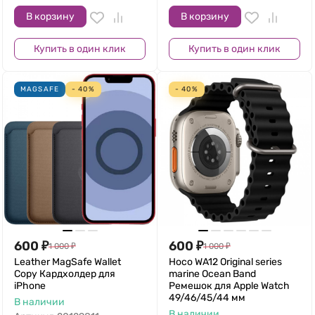
В корзину
В корзину
Купить в один клик
Купить в один клик
MAGSAFE
- 40%
- 40%
600
₽
600
₽
1 000
₽
1 000
₽
Leather MagSafe Wallet
Hoco WA12 Original series
Copy Кардхолдер для
marine Ocean Band
iPhone
Ремешок для Apple Watch
49/46/45/44 мм
В наличии
В наличии