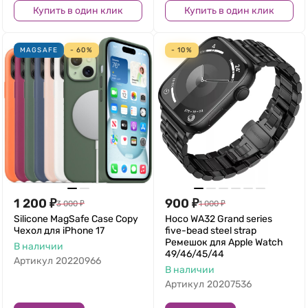
Купить в один клик
Купить в один клик
MAGSAFE
- 60%
- 10%
1 200
₽
900
₽
3 000
₽
1 000
₽
Silicone MagSafe Case Copy
Hoco WA32 Grand series
Чехол для iPhone 17
five-bead steel strap
Ремешок для Apple Watch
В наличии
49/46/45/44
Артикул
20220966
В наличии
Артикул
20207536