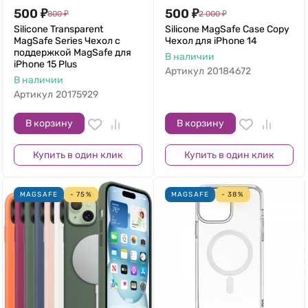
500
₽
500
₽
800
₽
2 000
₽
Silicone Transparent
Silicone MagSafe Case Copy
MagSafe Series Чехол с
Чехол для iPhone 14
поддержкой MagSafe для
В наличии
iPhone 15 Plus
Артикул
20184672
В наличии
Артикул
20175929
В корзину
В корзину
Купить в один клик
Купить в один клик
MAGSAFE
- 75%
MAGSAFE
- 38%