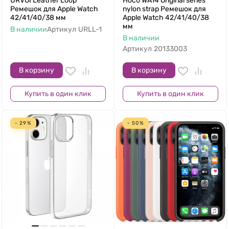
URVOI Leather Loop
Hoco WA14 Original series
Ремешок для Apple Watch
nylon strap Ремешок для
42/41/40/38 мм
Apple Watch 42/41/40/38
мм
В наличии
Артикул
URLL-1
В наличии
Артикул
20133003
В корзину
В корзину
Купить в один клик
Купить в один клик
- 29%
- 50%