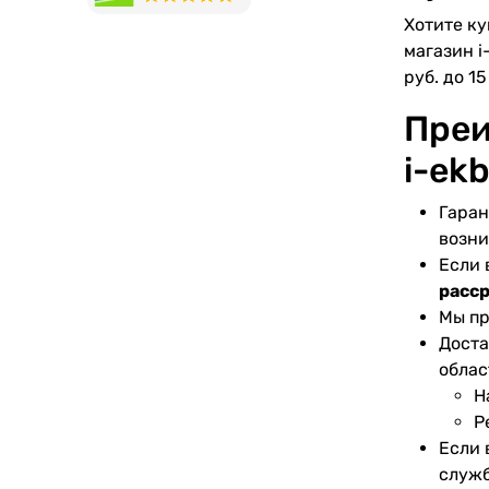
Хотите ку
магазин i
руб. до 15
Преи
i-ekb
Гаран
возни
Если 
расс
Мы пр
Доста
облас
Н
Р
Если 
служб