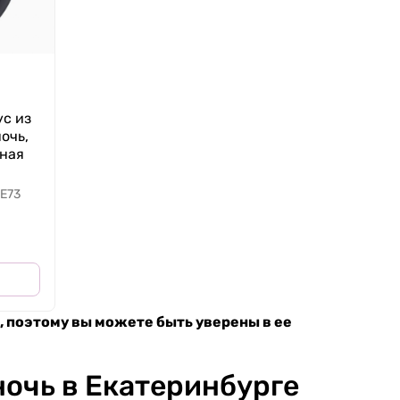
ус из
очь,
ная
E73
, поэтому вы можете быть уверены в ее
ночь в Екатеринбурге