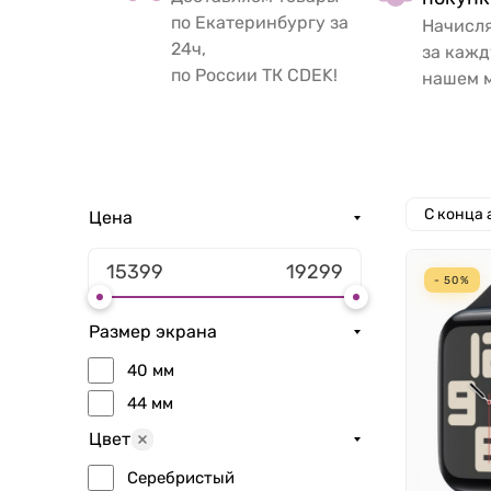
по Екатеринбургу за
Начисл
24ч,
за кажд
по России ТК CDEK!
нашем м
С конца
Цена
- 50%
Размер экрана
40 мм
44 мм
Цвет
Серебристый