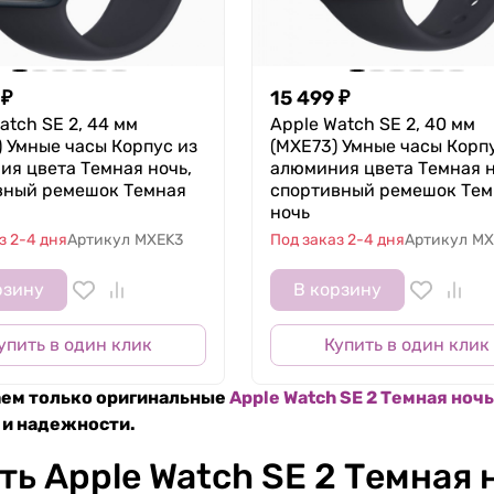
₽
15 499
₽
atch SE 2, 44 мм
Apple Watch SE 2, 40 мм
 Умные часы Корпус из
(MXE73) Умные часы Корп
я цвета Темная ночь,
алюминия цвета Темная н
вный ремешок Темная
спортивный ремешок Тем
ночь
з 2-4 дня
Артикул
MXEK3
Под заказ 2-4 дня
Артикул
MX
рзину
В корзину
упить в один клик
Купить в один клик
ем только оригинальные
Apple Watch SE 2 Темная ночь
 и надежности.
ть Apple Watch SE 2 Темная 