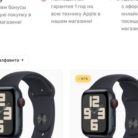
гарантия 1 год на
с офо
яем бонусы
всю технику Apple в
онлайн
ую покупку в
нашем магазине!
посещ
агазине!
магази
 алфавита
- 47%