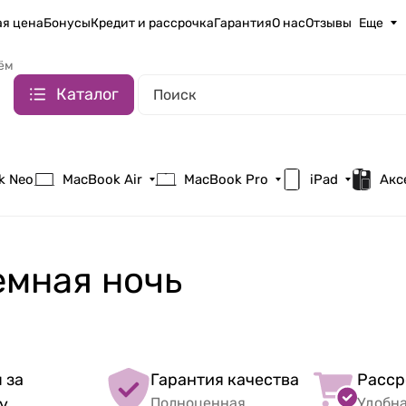
я цена
Бонусы
Кредит и рассрочка
Гарантия
О нас
Отзывы
Еще
ём
Каталог
k Neo
MacBook Air
MacBook Pro
iPad
Акс
емная ночь
 за
Гарантия качества
Расср
у
Полноценная
Удобн