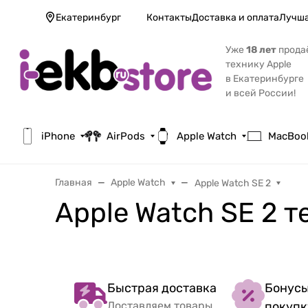
Екатеринбург
Контакты
Доставка и оплата
Лучша
Уже
18 лет
прода
технику Apple
в Екатеринбурге
и всей России!
iPhone
AirPods
Apple Watch
MacBoo
Главная
Apple Watch
Apple Watch SE 2
Apple Watch SE 2 т
Быстрая доставка
Бонусы
Доставляем товары
покупк