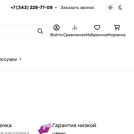
+7 (343) 228-77-08
Заказать звонок
Светлая те
Темна
Поиск
Войти
Сравнение
Избранное
Корзина
ессуары
очка
Гарантия низкой
ая рассрочка
цены