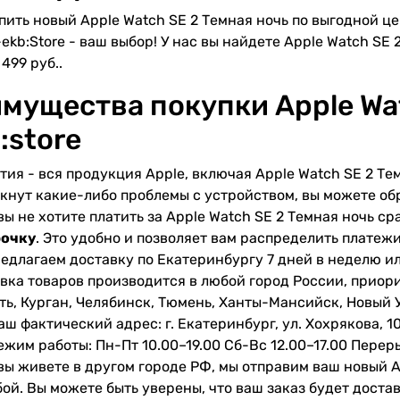
пить новый Apple Watch SE 2 Темная ночь по выгодной ц
-ekb:Store - ваш выбор! У нас вы найдете Apple Watch SE 
 499 руб..
мущества покупки Apple Wat
:store
тия - вся продукция Apple, включая Apple Watch SE 2 Темн
кнут какие-либо проблемы с устройством, вы можете обр
вы не хотите платить за Apple Watch SE 2 Темная ночь с
рочку
. Это удобно и позволяет вам распределить платеж
едлагаем доставку по Екатеринбургу 7 дней в неделю и
вка товаров производится в любой город России, приор
ть, Курган, Челябинск, Тюмень, Ханты-Мансийск, Новый 
аш фактический адрес: г. Екатеринбург, ул. Хохрякова, 1
ежим работы: Пн-Пт 10.00–19.00 Сб-Вс 12.00–17.00 Переры
вы живете в другом городе РФ, мы отправим ваш новый A
ой. Вы можете быть уверены, что ваш заказ будет доста